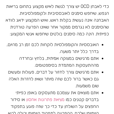
כדי לאבחן OCD יש צורך לגשת לאיש מקצוע בתחום בריאות
הנפש, שיחפש סימנים לאובססיביות ולקומפולסיביות.
האבחנה אינה נעשית בקלות ראש, ואיש המקצוע ידאג לוודא
שהסימנים לא נגרמים ממקור אחר שאינו הפרעה טורדנית
כפייתית. הינה כמה סימנים בולטים שיחפשו אנשי המקצוע:
האובססיות והקומפולסיות לוקחות לכם זמן רב מהיום,
בדרך כלל יותר משעה.
אתם מרגישים במצוקה אמיתית, בלחץ ובחרדה
מההתעסקות המתמדת בסימפטומים.
אתם מרגישים צורך לחזור על דברים, פעולות ומעשים
גם כאשר ברור לכם שזה מיותר ושאין לחזרות האלה
שום משמעות.
אתם מוצאים את עצמכם מתעסקים באופן כפייתי
בדברים קטנים כמו
מציאת פתרונות אחסון
או סידור
החפצים על השולחן עד כדי כך שזה פוגע בתפקוד
היומיומי שלכם. ההפרעה לתפקוד היומיומי יכולה לבוא